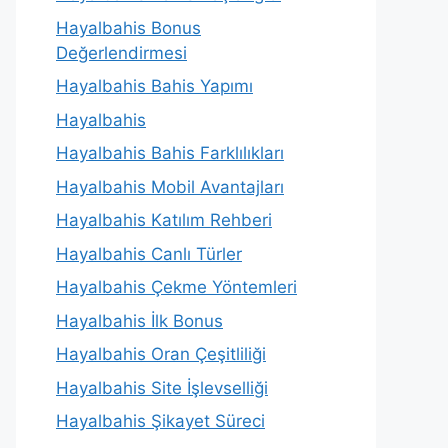
Hayalbahis Bonus
Değerlendirmesi
Hayalbahis Bahis Yapımı
Hayalbahis
Hayalbahis Bahis Farklılıkları
Hayalbahis Mobil Avantajları
Hayalbahis Katılım Rehberi
Hayalbahis Canlı Türler
Hayalbahis Çekme Yöntemleri
Hayalbahis İlk Bonus
Hayalbahis Oran Çeşitliliği
Hayalbahis Site İşlevselliği
Hayalbahis Şikayet Süreci