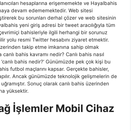
ullanıcıları hesaplarına erişememekte ve Hayalbahis
amaya devam edememektedir. Web sitesi
iştirerek bu sorunları derhal çözer ve web sitesinin
yalbahis yeni giriş adresi bir tweet aracılığıyla tüm
evrimiçi bahisleriyle ilgili herhangi bir sorunuz
lir yolu resmi Twitter hesabını ziyaret etmektir.
 üzerinden takip etme imkanına sahip olmak
 canlı bahis kavramı nedir? Canlı bahis nasıl
se ‘canlı bahis nedir?’ Günümüzde pek çok kişi bu
his futbol maçlarını kapsar. Gerçekte bahisler,
pılır. Ancak günümüzde teknolojik gelişmelerin de
 uğramıştır. Sonuç olarak canlı bahis üzerinden
a yüksektir.
Çağ İşlemler Mobil Cihaz