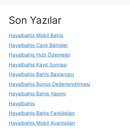
Son Yazılar
Hayalbahis Mobil Bahis
Hayalbahis Canlı Bahisler
Hayalbahis Hızlı Ödemeler
Hayalbahis Kayıt Sonrası
Hayalbahis Bahis Başlangıcı
Hayalbahis Bonus Değerlendirmesi
Hayalbahis Bahis Yapımı
Hayalbahis
Hayalbahis Bahis Farklılıkları
Hayalbahis Mobil Avantajları