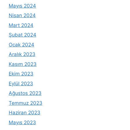
Mayıs 2024
Nisan 2024
Mart 2024
Şubat 2024
Ocak 2024
Aralık 2023
Kasım 2023
Ekim 2023
Eylül 2023
Ağustos 2023
Temmuz 2023
Haziran 2023
Mayıs 2023