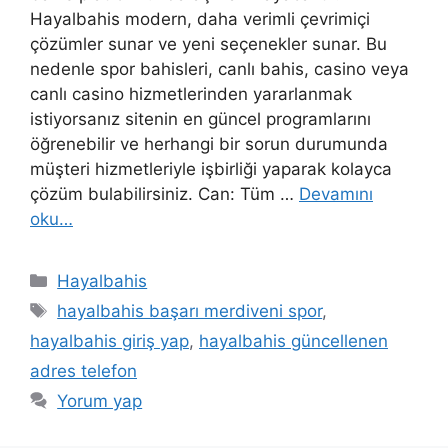
Hayalbahis modern, daha verimli çevrimiçi
çözümler sunar ve yeni seçenekler sunar. Bu
nedenle spor bahisleri, canlı bahis, casino veya
canlı casino hizmetlerinden yararlanmak
istiyorsanız sitenin en güncel programlarını
öğrenebilir ve herhangi bir sorun durumunda
müşteri hizmetleriyle işbirliği yaparak kolayca
çözüm bulabilirsiniz. Can: Tüm …
Devamını
oku…
Kategoriler
Hayalbahis
Etiketler
hayalbahis başarı merdiveni spor
,
hayalbahis giriş yap
,
hayalbahis güncellenen
adres telefon
Yorum yap