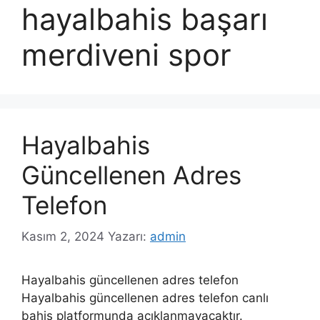
hayalbahis başarı
merdiveni spor
Hayalbahis
Güncellenen Adres
Telefon
Kasım 2, 2024
Yazarı:
admin
Hayalbahis güncellenen adres telefon
Hayalbahis güncellenen adres telefon canlı
bahis platformunda açıklanmayacaktır.