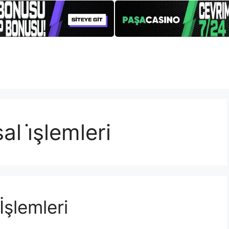
l i̇şlemleri
İşlemleri