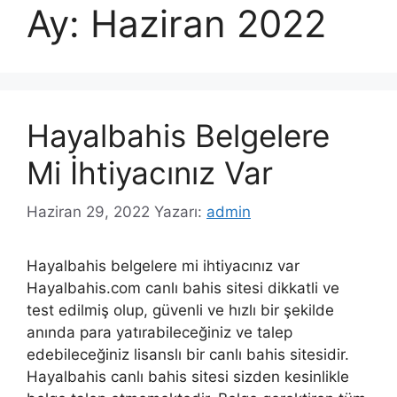
Ay:
Haziran 2022
Hayalbahis Belgelere
Mi İhtiyacınız Var
Haziran 29, 2022
Yazarı:
admin
Hayalbahis belgelere mi ihtiyacınız var
Hayalbahis.com canlı bahis sitesi dikkatli ve
test edilmiş olup, güvenli ve hızlı bir şekilde
anında para yatırabileceğiniz ve talep
edebileceğiniz lisanslı bir canlı bahis sitesidir.
Hayalbahis canlı bahis sitesi sizden kesinlikle