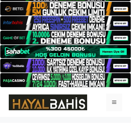
İçeriğe
atla
Menü