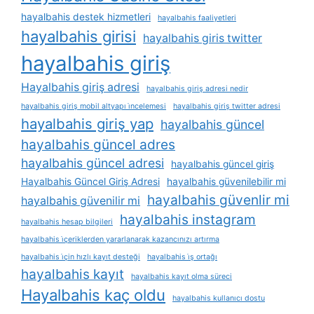
hayalbahis destek hizmetleri
hayalbahis faaliyetleri
hayalbahis girisi
hayalbahis giris twitter
hayalbahis giriş
Hayalbahis giriş adresi
hayalbahis giriş adresi nedir
hayalbahis giriş mobil altyapı i̇ncelemesi
hayalbahis giriş twitter adresi
hayalbahis giriş yap
hayalbahis güncel
hayalbahis güncel adres
hayalbahis güncel adresi
hayalbahis güncel giriş
Hayalbahis Güncel Giriş Adresi
hayalbahis güvenilebilir mi
hayalbahis güvenlir mi
hayalbahis güvenilir mi
hayalbahis instagram
hayalbahis hesap bilgileri
hayalbahis i̇çeriklerden yararlanarak kazancınızı artırma
hayalbahis i̇çin hızlı kayıt desteği
hayalbahis i̇ş ortağı
hayalbahis kayıt
hayalbahis kayıt olma süreci
Hayalbahis kaç oldu
hayalbahis kullanıcı dostu