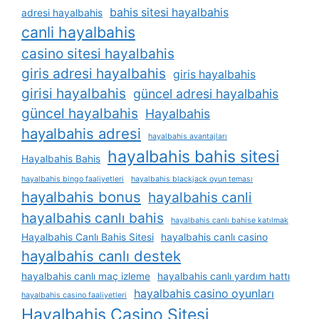
bahis sitesi hayalbahis
adresi hayalbahis
canli hayalbahis
casino sitesi hayalbahis
giris adresi hayalbahis
giris hayalbahis
girisi hayalbahis
güncel adresi hayalbahis
güncel hayalbahis
Hayalbahis
hayalbahis adresi
hayalbahis avantajları
hayalbahis bahis sitesi
Hayalbahis Bahis
hayalbahis bingo faaliyetleri
hayalbahis blackjack oyun teması
hayalbahis bonus
hayalbahis canli
hayalbahis canlı bahis
hayalbahis canlı bahise katılmak
Hayalbahis Canlı Bahis Sitesi
hayalbahis canlı casino
hayalbahis canlı destek
hayalbahis canlı maç izleme
hayalbahis canlı yardım hattı
hayalbahis casino oyunları
hayalbahis casino faaliyetleri
Hayalbahis Casino Sitesi