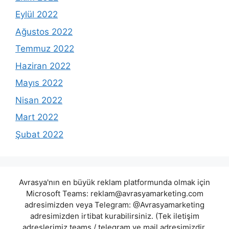
Eylül 2022
Ağustos 2022
Temmuz 2022
Haziran 2022
Mayıs 2022
Nisan 2022
Mart 2022
Şubat 2022
Avrasya'nın en büyük reklam platformunda olmak için
Microsoft Teams:
reklam@avrasyamarketing.com
adresimizden veya Telegram: @Avrasyamarketing
adresimizden irtibat kurabilirsiniz. (Tek iletişim
adreslerimiz teams / telegram ve mail adresimizdir.