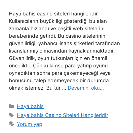
Hayalbahis casino siteleri hangileridir
Kullanıcıların büyük ilgi gösterdiği bu alan
zamanla hızlandı ve çeşitli web sitelerini
beraberinde getirdi. Bu casino sitelerinin
güvenilirliği, yabancı lisans şirketleri tarafından
lisanslanmış olmasından kaynaklanmaktadır.
Güvenilirlik, oyun tutkunları için en önemli
önceliktir. Çünkü kimse para yatırıp oyunu
oynadıktan sonra para çekemeyeceği veya
bonusunu talep edemeyecek bir durumda
olmak istemez. Bu tür …
Devamını oku…
Kategoriler
Hayalbahis
Etiketler
Hayalbahis Casino Siteleri Hangileridir
Yorum yap