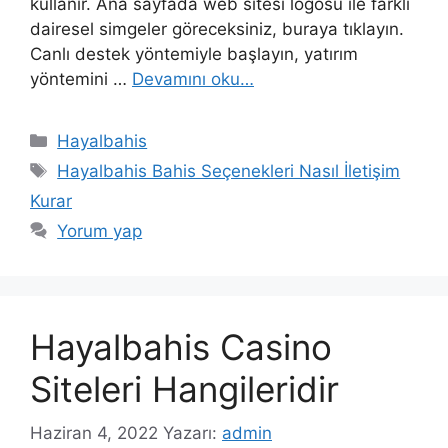
kullanır. Ana sayfada web sitesi logosu ile farklı
dairesel simgeler göreceksiniz, buraya tıklayın.
Canlı destek yöntemiyle başlayın, yatırım
yöntemini …
Devamını oku…
Kategoriler
Hayalbahis
Etiketler
Hayalbahis Bahis Seçenekleri Nasıl İletişim
Kurar
Yorum yap
Hayalbahis Casino
Siteleri Hangileridir
Haziran 4, 2022
Yazarı:
admin