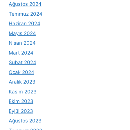
Ağustos 2024
Temmuz 2024
Haziran 2024
Mayıs 2024
Nisan 2024
Mart 2024
Şubat 2024
Ocak 2024
Aralık 2023
Kasım 2023
Ekim 2023
Eylül 2023
Ağustos 2023