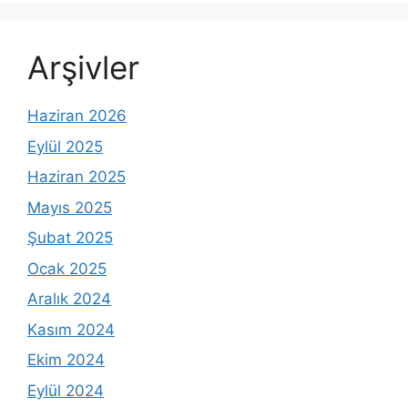
Arşivler
Haziran 2026
Eylül 2025
Haziran 2025
Mayıs 2025
Şubat 2025
Ocak 2025
Aralık 2024
Kasım 2024
Ekim 2024
Eylül 2024