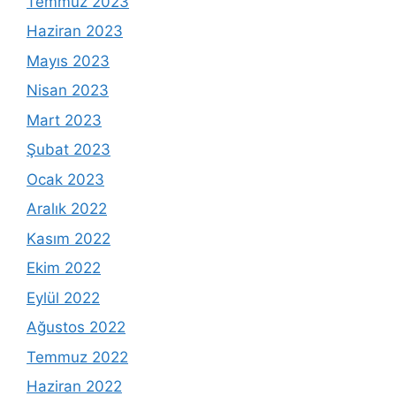
Temmuz 2023
Haziran 2023
Mayıs 2023
Nisan 2023
Mart 2023
Şubat 2023
Ocak 2023
Aralık 2022
Kasım 2022
Ekim 2022
Eylül 2022
Ağustos 2022
Temmuz 2022
Haziran 2022