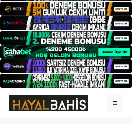
İçeriğe
atla
Menü