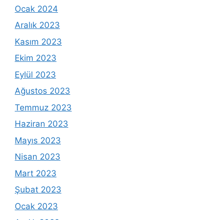
Ocak 2024
Aralık 2023
Kasım 2023
Ekim 2023
Eylül 2023
Ağustos 2023
Temmuz 2023
Haziran 2023
Mayıs 2023
Nisan 2023
Mart 2023
Şubat 2023
Ocak 2023