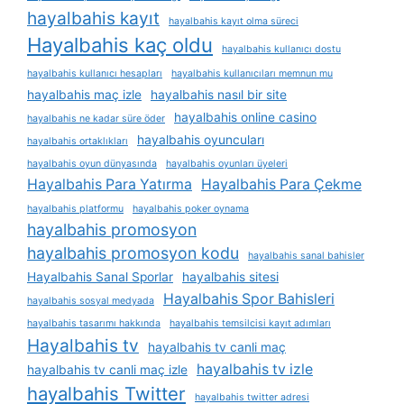
hayalbahis kayıt
hayalbahis kayıt olma süreci
Hayalbahis kaç oldu
hayalbahis kullanıcı dostu
hayalbahis kullanıcı hesapları
hayalbahis kullanıcıları memnun mu
hayalbahis maç izle
hayalbahis nasıl bir site
hayalbahis online casino
hayalbahis ne kadar süre öder
hayalbahis oyuncuları
hayalbahis ortaklıkları
hayalbahis oyun dünyasında
hayalbahis oyunları üyeleri
Hayalbahis Para Yatırma
Hayalbahis Para Çekme
hayalbahis platformu
hayalbahis poker oynama
hayalbahis promosyon
hayalbahis promosyon kodu
hayalbahis sanal bahisler
Hayalbahis Sanal Sporlar
hayalbahis sitesi
Hayalbahis Spor Bahisleri
hayalbahis sosyal medyada
hayalbahis tasarımı hakkında
hayalbahis temsilcisi kayıt adımları
Hayalbahis tv
hayalbahis tv canli maç
hayalbahis tv izle
hayalbahis tv canli maç izle
hayalbahis Twitter
hayalbahis twitter adresi