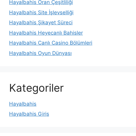
Hayalbahis Oran Çeşitliliği
Hayalbahis Site İşlevselliği
Hayalbahis Şikayet Süreci
Hayalbahis Heyecanlı Bahisler
Hayalbahis Canlı Casino Bölümleri
Hayalbahis Oyun Dünyası
Kategoriler
Hayalbahis
Hayalbahis Giriş