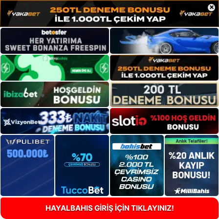
×
HAYALBAHIS GİRİŞ İÇİN TIKLAYINIZ!