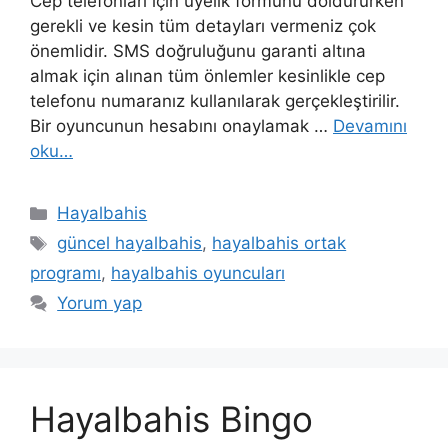
Cep telefonları için üyelik formunu doldururken
gerekli ve kesin tüm detayları vermeniz çok
önemlidir. SMS doğruluğunu garanti altına
almak için alınan tüm önlemler kesinlikle cep
telefonu numaranız kullanılarak gerçekleştirilir.
Bir oyuncunun hesabını onaylamak …
Devamını
oku…
Kategoriler
Hayalbahis
Etiketler
güncel hayalbahis
,
hayalbahis ortak
programı
,
hayalbahis oyuncuları
Yorum yap
Hayalbahis Bingo