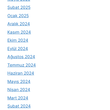
Şubat 2025
Ocak 2025
Aralık 2024
Kasım 2024
Ekim 2024
Eylül 2024
Ağustos 2024
Temmuz 2024
Haziran 2024
Mayıs 2024
Nisan 2024
Mart 2024
Şubat 2024