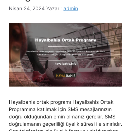
Nisan 24, 2024
Yazarı:
admin
Hayalbahis ortak programı Hayalbahis Ortak
Programına katılmak için SMS mesajlarınızın
doğru olduğundan emin olmanız gerekir. SMS
doğrulamanın geçerliliği üyelik süresi ile sınırlıdır.