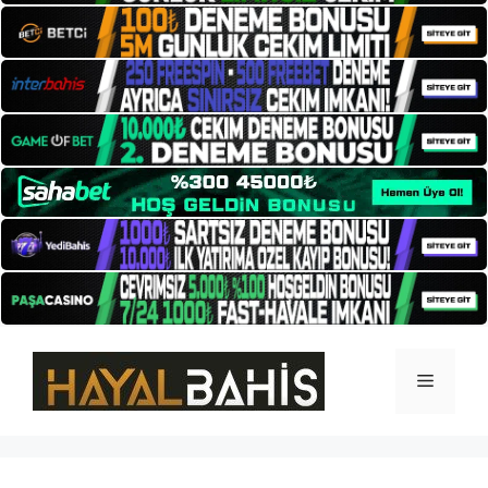
İçeriğe
atla
Menü