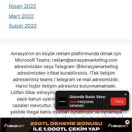
Nisan 2022
Mart 2022
Şubat 2022
Avrasya'nın en büyük reklam platformunda olmak için
Microsoft Teams:
reklam@avrasyamarketing.com
adresimizden veya Telegram: @Avrasyamarketing
adresimizden irtibat kurabilirsiniz. (Tek iletişim
adreslerimiz teams / telegram ve mail adresimizdir.
Harici hiçbir iletişim adresimiz bulunmamaktadır.
Lütfen itibar etmeyiniz.) Türkiye yasalarına göre 7258
sayılı kanun uyarınca yasa dışı bahis oynamanın
cezaları mevcuttur. Şu an bulunduğunuz site hiç bir
şekilde illegal bahis oyunları oynatmıyor ve oynamaya
aracı olmuyordur.
truvabet
|
tikobet
|
sofyabet
|
lidlbet
|
×
goldspin777
|
virajbet
|
jackbom
|
retrobetgit