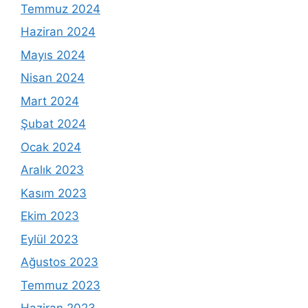
Temmuz 2024
Haziran 2024
Mayıs 2024
Nisan 2024
Mart 2024
Şubat 2024
Ocak 2024
Aralık 2023
Kasım 2023
Ekim 2023
Eylül 2023
Ağustos 2023
Temmuz 2023