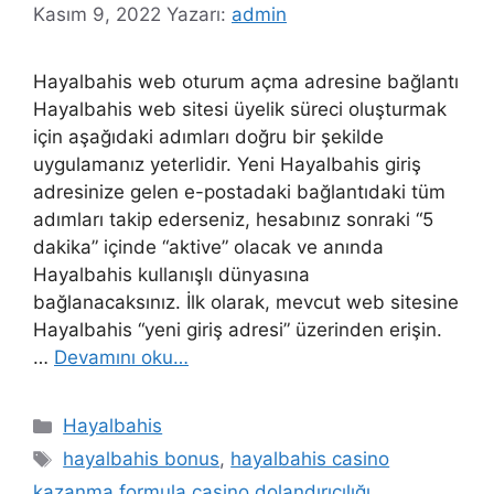
Kasım 9, 2022
Yazarı:
admin
Hayalbahis web oturum açma adresine bağlantı
Hayalbahis web sitesi üyelik süreci oluşturmak
için aşağıdaki adımları doğru bir şekilde
uygulamanız yeterlidir. Yeni Hayalbahis giriş
adresinize gelen e-postadaki bağlantıdaki tüm
adımları takip ederseniz, hesabınız sonraki “5
dakika” içinde “aktive” olacak ve anında
Hayalbahis kullanışlı dünyasına
bağlanacaksınız. İlk olarak, mevcut web sitesine
Hayalbahis “yeni giriş adresi” üzerinden erişin.
…
Devamını oku…
Kategoriler
Hayalbahis
Etiketler
hayalbahis bonus
,
hayalbahis casino
kazanma formula casino dolandırıcılığı
,