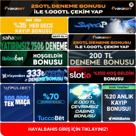
×
HAYALBAHIS GİRİŞ İÇİN TIKLAYINIZ!