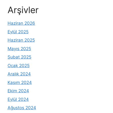
Arşivler
Haziran 2026
Eylül 2025
Haziran 2025
Mayıs 2025
Şubat 2025
Ocak 2025
Aralık 2024
Kasım 2024
Ekim 2024
Eylül 2024
Ağustos 2024