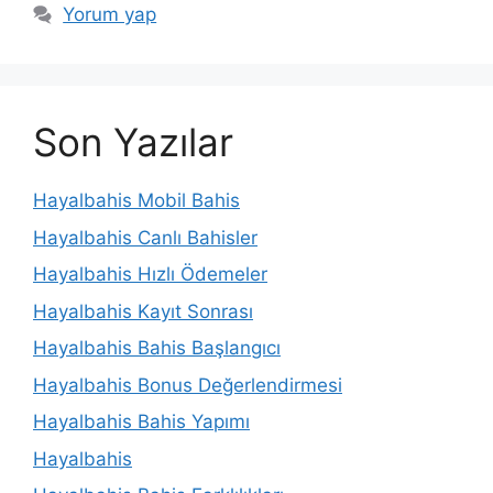
Yorum yap
Son Yazılar
Hayalbahis Mobil Bahis
Hayalbahis Canlı Bahisler
Hayalbahis Hızlı Ödemeler
Hayalbahis Kayıt Sonrası
Hayalbahis Bahis Başlangıcı
Hayalbahis Bonus Değerlendirmesi
Hayalbahis Bahis Yapımı
Hayalbahis