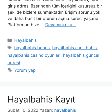
giriş adresi üzerinden tüm içeriğini kusursuz bir
şekilde bizlere sunmaktadır. Erişim sorunu yok
ve daha basit bir oturum açma süreci yaşandı.
Platformun bize …
Devamını oku…
Kategoriler
Hayalbahis
Etiketler
hayalbahis bonus
,
hayalbahis canlı bahis
,
hayalbahis casino oyunları
,
hayalbahis güncel
adresi
Yorum yap
Hayalbahis Kayıt
Şubat 10, 2022
Yazarı:
hayalbahis