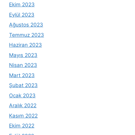
Ekim 2023
Eylül 2023
Ağustos 2023
Temmuz 2023
Haziran 2023
Mayıs 2023
Nisan 2023
Mart 2023
Şubat 2023
Ocak 2023
Aralık 2022
Kasım 2022
Ekim 2022