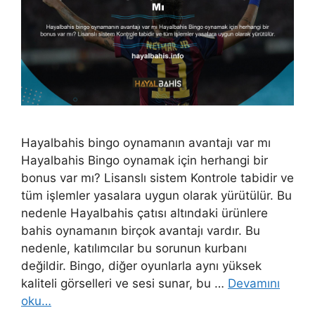
Hayalbahis bingo oynamanın avantajı var mı
Hayalbahis Bingo oynamak için herhangi bir
bonus var mı? Lisanslı sistem Kontrole tabidir ve
tüm işlemler yasalara uygun olarak yürütülür. Bu
nedenle Hayalbahis çatısı altındaki ürünlere
bahis oynamanın birçok avantajı vardır. Bu
nedenle, katılımcılar bu sorunun kurbanı
değildir. Bingo, diğer oyunlarla aynı yüksek
kaliteli görselleri ve sesi sunar, bu …
Devamını
oku…