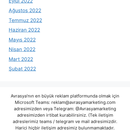
Eylül 2022
Ağustos 2022
Temmuz 2022
Haziran 2022
Mayıs 2022
Nisan 2022
Mart 2022
Şubat 2022
Avrasya'nın en büyük reklam platformunda olmak için
Microsoft Teams:
reklam@avrasyamarketing.com
adresimizden veya Telegram: @Avrasyamarketing
adresimizden irtibat kurabilirsiniz. (Tek iletişim
adreslerimiz teams / telegram ve mail adresimizdir.
Harici hiçbir iletişim adresimiz bulunmamaktadır.