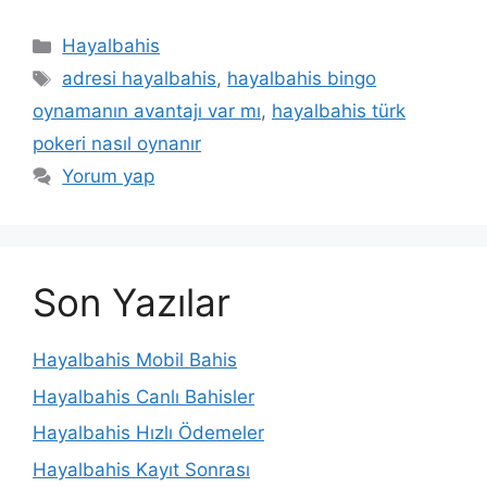
Kategoriler
Hayalbahis
Etiketler
adresi hayalbahis
,
hayalbahis bingo
oynamanın avantajı var mı
,
hayalbahis türk
pokeri nasıl oynanır
Yorum yap
Son Yazılar
Hayalbahis Mobil Bahis
Hayalbahis Canlı Bahisler
Hayalbahis Hızlı Ödemeler
Hayalbahis Kayıt Sonrası