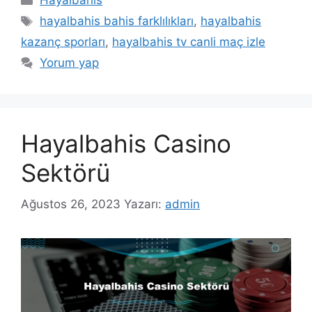
Hayalbahis
Etiketler
hayalbahis bahis farklılıkları
,
hayalbahis
kazanç sporları
,
hayalbahis tv canli maç izle
Yorum yap
Hayalbahis Casino
Sektörü
Ağustos 26, 2023
Yazarı:
admin