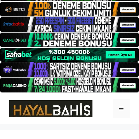
İçeriğe
atla
Menü