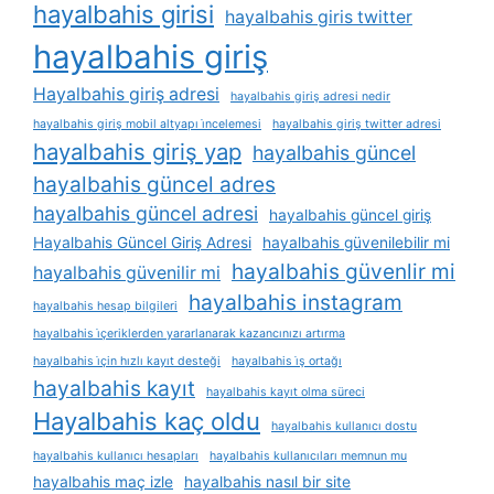
hayalbahis girisi
hayalbahis giris twitter
hayalbahis giriş
Hayalbahis giriş adresi
hayalbahis giriş adresi nedir
hayalbahis giriş mobil altyapı i̇ncelemesi
hayalbahis giriş twitter adresi
hayalbahis giriş yap
hayalbahis güncel
hayalbahis güncel adres
hayalbahis güncel adresi
hayalbahis güncel giriş
Hayalbahis Güncel Giriş Adresi
hayalbahis güvenilebilir mi
hayalbahis güvenlir mi
hayalbahis güvenilir mi
hayalbahis instagram
hayalbahis hesap bilgileri
hayalbahis i̇çeriklerden yararlanarak kazancınızı artırma
hayalbahis i̇çin hızlı kayıt desteği
hayalbahis i̇ş ortağı
hayalbahis kayıt
hayalbahis kayıt olma süreci
Hayalbahis kaç oldu
hayalbahis kullanıcı dostu
hayalbahis kullanıcı hesapları
hayalbahis kullanıcıları memnun mu
hayalbahis maç izle
hayalbahis nasıl bir site