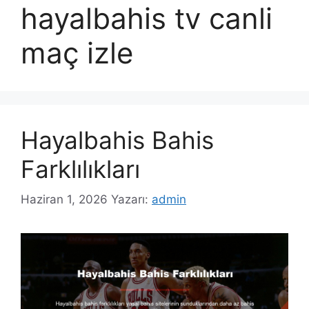
hayalbahis tv canli
maç izle
Hayalbahis Bahis
Farklılıkları
Haziran 1, 2026
Yazarı:
admin