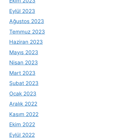
Ekim 2023
Eylül 2023
Ağustos 2023
Temmuz 2023
Haziran 2023
Mayıs 2023
Nisan 2023
Mart 2023
Şubat 2023
Ocak 2023
Aralık 2022
Kasım 2022
Ekim 2022
Eylül 2022