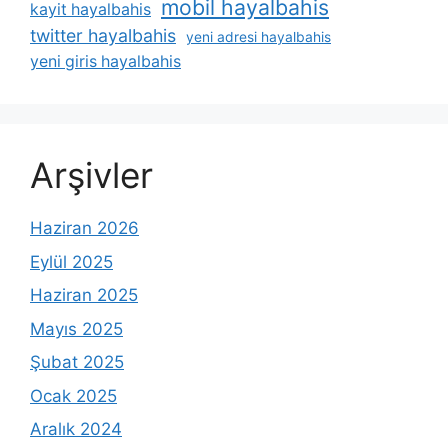
mobil hayalbahis
kayit hayalbahis
twitter hayalbahis
yeni adresi hayalbahis
yeni giris hayalbahis
Arşivler
Haziran 2026
Eylül 2025
Haziran 2025
Mayıs 2025
Şubat 2025
Ocak 2025
Aralık 2024