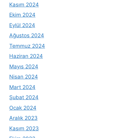
Kasım 2024
Ekim 2024
Eylül 2024
Ağustos 2024
Temmuz 2024
Haziran 2024
Mayıs 2024
Nisan 2024
Mart 2024
Şubat 2024
Ocak 2024
Aralık 2023
Kasım 2023