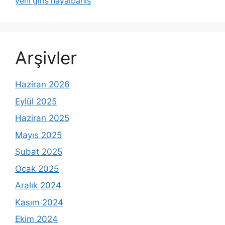
yeni giris hayalbahis
Arşivler
Haziran 2026
Eylül 2025
Haziran 2025
Mayıs 2025
Şubat 2025
Ocak 2025
Aralık 2024
Kasım 2024
Ekim 2024