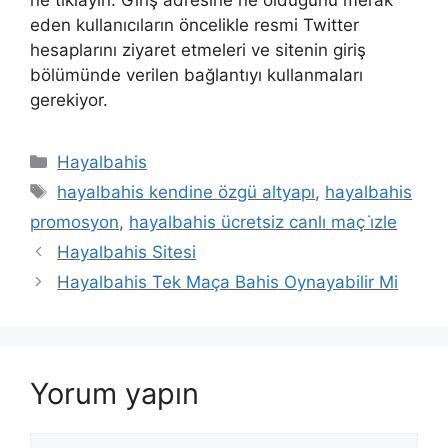
eden kullanıcıların öncelikle resmi Twitter
hesaplarını ziyaret etmeleri ve sitenin giriş
bölümünde verilen bağlantıyı kullanmaları
gerekiyor.
Kategoriler
Hayalbahis
Etiketler
hayalbahis kendine özgü altyapı
,
hayalbahis
promosyon
,
hayalbahis ücretsiz canlı maç i̇zle
Hayalbahis Sitesi
Hayalbahis Tek Maça Bahis Oynayabilir Mi
Yorum yapın
Yorum