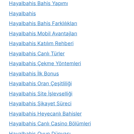
Hayalbahis Bahis Yapımı
Hayalbahis
Hayalbahis Bahis Farklılıkları
Hayalbahis Mobil Avantajları
Hayalbahis Katılım Rehberi
Hayalbahis Canlı Türler
Hayalbahis Çekme Yöntemleri
Hayalbahis İlk Bonus
Hayalbahis Oran Çeşitliliği
Hayalbahis Site İşlevselliği
Hayalbahis Şikayet Süreci
Hayalbahis Heyecanlı Bahisler
Hayalbahis Canlı Casino Bölümleri
Hayalbahis Oyun Dünyası