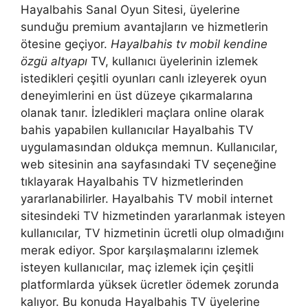
Hayalbahis Sanal Oyun Sitesi, üyelerine
sunduğu premium avantajların ve hizmetlerin
ötesine geçiyor.
Hayalbahis tv mobil kendine
özgü altyapı
TV, kullanıcı üyelerinin izlemek
istedikleri çeşitli oyunları canlı izleyerek oyun
deneyimlerini en üst düzeye çıkarmalarına
olanak tanır. İzledikleri maçlara online olarak
bahis yapabilen kullanıcılar Hayalbahis TV
uygulamasından oldukça memnun. Kullanıcılar,
web sitesinin ana sayfasındaki TV seçeneğine
tıklayarak Hayalbahis TV hizmetlerinden
yararlanabilirler. Hayalbahis TV mobil internet
sitesindeki TV hizmetinden yararlanmak isteyen
kullanıcılar, TV hizmetinin ücretli olup olmadığını
merak ediyor. Spor karşılaşmalarını izlemek
isteyen kullanıcılar, maç izlemek için çeşitli
platformlarda yüksek ücretler ödemek zorunda
kalıyor. Bu konuda Hayalbahis TV üyelerine