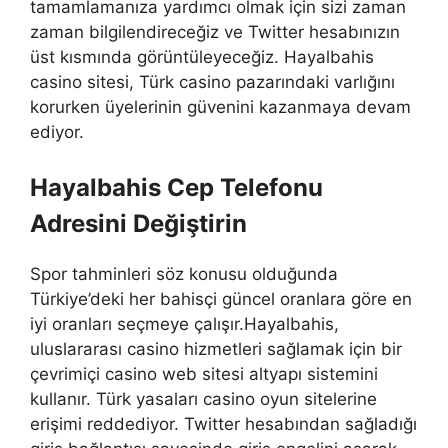
tamamlamanıza yardımcı olmak için sizi zaman
zaman bilgilendireceğiz ve Twitter hesabınızın
üst kısmında görüntüleyeceğiz. Hayalbahis
casino sitesi, Türk casino pazarındaki varlığını
korurken üyelerinin güvenini kazanmaya devam
ediyor.
Hayalbahis Cep Telefonu
Adresini Değiştirin
Spor tahminleri söz konusu olduğunda
Türkiye’deki her bahisçi güncel oranlara göre en
iyi oranları seçmeye çalışır.Hayalbahis,
uluslararası casino hizmetleri sağlamak için bir
çevrimiçi casino web sitesi altyapı sistemini
kullanır. Türk yasaları casino oyun sitelerine
erişimi reddediyor. Twitter hesabından sağladığı