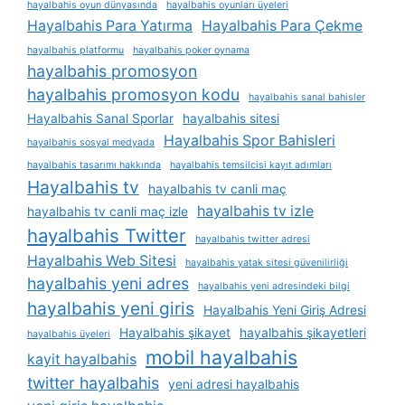
hayalbahis oyun dünyasında
hayalbahis oyunları üyeleri
Hayalbahis Para Yatırma
Hayalbahis Para Çekme
hayalbahis platformu
hayalbahis poker oynama
hayalbahis promosyon
hayalbahis promosyon kodu
hayalbahis sanal bahisler
Hayalbahis Sanal Sporlar
hayalbahis sitesi
Hayalbahis Spor Bahisleri
hayalbahis sosyal medyada
hayalbahis tasarımı hakkında
hayalbahis temsilcisi kayıt adımları
Hayalbahis tv
hayalbahis tv canli maç
hayalbahis tv izle
hayalbahis tv canli maç izle
hayalbahis Twitter
hayalbahis twitter adresi
Hayalbahis Web Sitesi
hayalbahis yatak sitesi güvenilirliği
hayalbahis yeni adres
hayalbahis yeni adresindeki bilgi
hayalbahis yeni giris
Hayalbahis Yeni Giriş Adresi
Hayalbahis şikayet
hayalbahis şikayetleri
hayalbahis üyeleri
mobil hayalbahis
kayit hayalbahis
twitter hayalbahis
yeni adresi hayalbahis