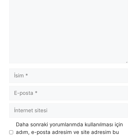
İsim
E-
posta
İnternet
sitesi
Daha sonraki yorumlarımda kullanılması için
adım, e-posta adresim ve site adresim bu