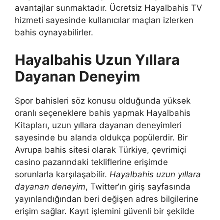
avantajlar sunmaktadır. Ücretsiz Hayalbahis TV
hizmeti sayesinde kullanıcılar maçları izlerken
bahis oynayabilirler.
Hayalbahis Uzun Yıllara
Dayanan Deneyim
Spor bahisleri söz konusu olduğunda yüksek
oranlı seçeneklere bahis yapmak Hayalbahis
Kitapları, uzun yıllara dayanan deneyimleri
sayesinde bu alanda oldukça popülerdir. Bir
Avrupa bahis sitesi olarak Türkiye, çevrimiçi
casino pazarındaki tekliflerine erişimde
sorunlarla karşılaşabilir.
Hayalbahis uzun yıllara
dayanan deneyim
, Twitter’ın giriş sayfasında
yayınlandığından beri değişen adres bilgilerine
erişim sağlar. Kayıt işlemini güvenli bir şekilde