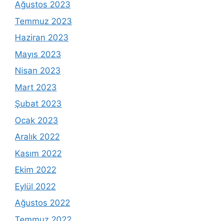
Ağustos 2023
Temmuz 2023
Haziran 2023
Mayıs 2023
Nisan 2023
Mart 2023
Şubat 2023
Ocak 2023
Aralık 2022
Kasım 2022
Ekim 2022
Eylül 2022
Ağustos 2022
Temmuz 2022