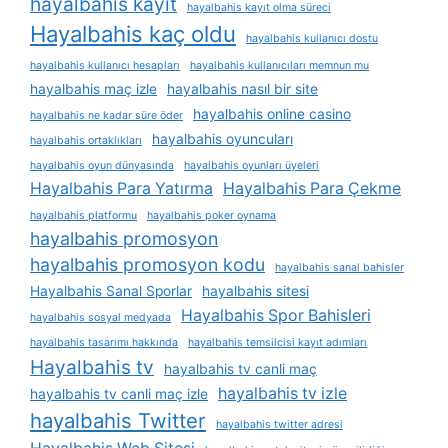
hayalbahis kayıt
hayalbahis kayıt olma süreci
Hayalbahis kaç oldu
hayalbahis kullanıcı dostu
hayalbahis kullanıcı hesapları
hayalbahis kullanıcıları memnun mu
hayalbahis maç izle
hayalbahis nasıl bir site
hayalbahis online casino
hayalbahis ne kadar süre öder
hayalbahis oyuncuları
hayalbahis ortaklıkları
hayalbahis oyun dünyasında
hayalbahis oyunları üyeleri
Hayalbahis Para Yatırma
Hayalbahis Para Çekme
hayalbahis platformu
hayalbahis poker oynama
hayalbahis promosyon
hayalbahis promosyon kodu
hayalbahis sanal bahisler
Hayalbahis Sanal Sporlar
hayalbahis sitesi
Hayalbahis Spor Bahisleri
hayalbahis sosyal medyada
hayalbahis tasarımı hakkında
hayalbahis temsilcisi kayıt adımları
Hayalbahis tv
hayalbahis tv canli maç
hayalbahis tv izle
hayalbahis tv canli maç izle
hayalbahis Twitter
hayalbahis twitter adresi