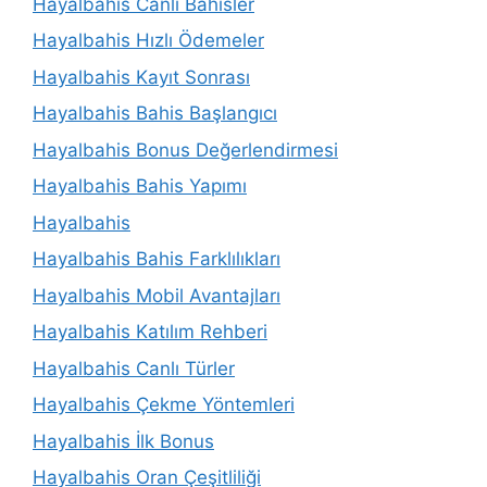
Hayalbahis Canlı Bahisler
Hayalbahis Hızlı Ödemeler
Hayalbahis Kayıt Sonrası
Hayalbahis Bahis Başlangıcı
Hayalbahis Bonus Değerlendirmesi
Hayalbahis Bahis Yapımı
Hayalbahis
Hayalbahis Bahis Farklılıkları
Hayalbahis Mobil Avantajları
Hayalbahis Katılım Rehberi
Hayalbahis Canlı Türler
Hayalbahis Çekme Yöntemleri
Hayalbahis İlk Bonus
Hayalbahis Oran Çeşitliliği