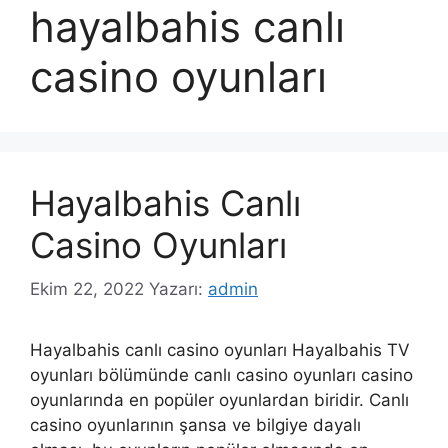
hayalbahis canlı
casino oyunları
Hayalbahis Canlı
Casino Oyunları
Ekim 22, 2022
Yazarı:
admin
Hayalbahis canlı casino oyunları Hayalbahis TV
oyunları bölümünde canlı casino oyunları casino
oyunlarında en popüler oyunlardan biridir. Canlı
casino oyunlarının şansa ve bilgiye dayalı