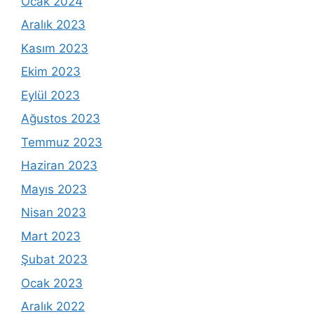
Ocak 2024
Aralık 2023
Kasım 2023
Ekim 2023
Eylül 2023
Ağustos 2023
Temmuz 2023
Haziran 2023
Mayıs 2023
Nisan 2023
Mart 2023
Şubat 2023
Ocak 2023
Aralık 2022