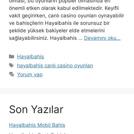
olması, bu oyunların popüler olmasında en
önemli etken olarak kabul edilmektedir. Keyifli
vakit geçirirken, canlı casino oyunları oynayabilir
ve bahisçilerin Hayalbahis ile sorunsuz bir
şekilde yüksek bakiyeler elde etmelerini
sağlayabilirsiniz. Hayalbahis …
Devamını oku…
Kategoriler
Hayalbahis
Etiketler
hayalbahis canlı casino oyunları
Yorum yap
Son Yazılar
Hayalbahis Mobil Bahis