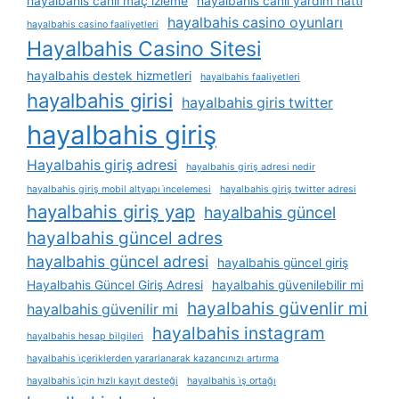
hayalbahis canlı maç izleme
hayalbahis canlı yardım hattı
hayalbahis casino oyunları
hayalbahis casino faaliyetleri
Hayalbahis Casino Sitesi
hayalbahis destek hizmetleri
hayalbahis faaliyetleri
hayalbahis girisi
hayalbahis giris twitter
hayalbahis giriş
Hayalbahis giriş adresi
hayalbahis giriş adresi nedir
hayalbahis giriş mobil altyapı i̇ncelemesi
hayalbahis giriş twitter adresi
hayalbahis giriş yap
hayalbahis güncel
hayalbahis güncel adres
hayalbahis güncel adresi
hayalbahis güncel giriş
Hayalbahis Güncel Giriş Adresi
hayalbahis güvenilebilir mi
hayalbahis güvenlir mi
hayalbahis güvenilir mi
hayalbahis instagram
hayalbahis hesap bilgileri
hayalbahis i̇çeriklerden yararlanarak kazancınızı artırma
hayalbahis i̇çin hızlı kayıt desteği
hayalbahis i̇ş ortağı