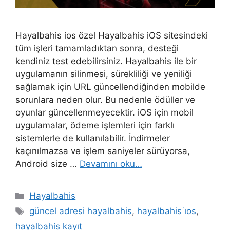
Hayalbahis ios özel Hayalbahis iOS sitesindeki
tüm işleri tamamladıktan sonra, desteği
kendiniz test edebilirsiniz. Hayalbahis ile bir
uygulamanın silinmesi, sürekliliği ve yeniliği
sağlamak için URL güncellendiğinden mobilde
sorunlara neden olur. Bu nedenle ödüller ve
oyunlar güncellenmeyecektir. iOS için mobil
uygulamalar, ödeme işlemleri için farklı
sistemlerle de kullanılabilir. İndirmeler
kaçınılmazsa ve işlem saniyeler sürüyorsa,
Android size …
Devamını oku…
Kategoriler
Hayalbahis
Etiketler
güncel adresi hayalbahis
,
hayalbahis i̇os
,
hayalbahis kayıt