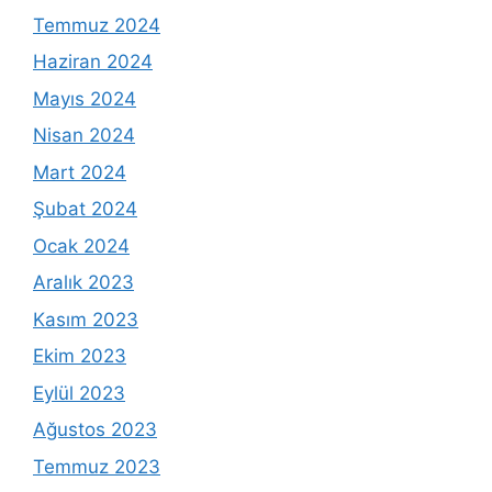
Temmuz 2024
Haziran 2024
Mayıs 2024
Nisan 2024
Mart 2024
Şubat 2024
Ocak 2024
Aralık 2023
Kasım 2023
Ekim 2023
Eylül 2023
Ağustos 2023
Temmuz 2023