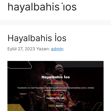
hayalbahis i̇os
Hayalbahis İos
Eylül 27, 2023
Yazarı:
admin