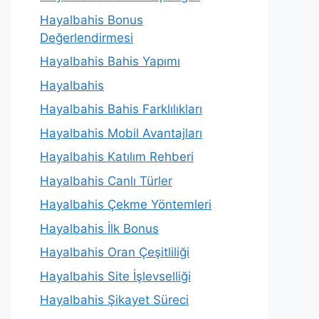
Hayalbahis Bonus
Değerlendirmesi
Hayalbahis Bahis Yapımı
Hayalbahis
Hayalbahis Bahis Farklılıkları
Hayalbahis Mobil Avantajları
Hayalbahis Katılım Rehberi
Hayalbahis Canlı Türler
Hayalbahis Çekme Yöntemleri
Hayalbahis İlk Bonus
Hayalbahis Oran Çeşitliliği
Hayalbahis Site İşlevselliği
Hayalbahis Şikayet Süreci