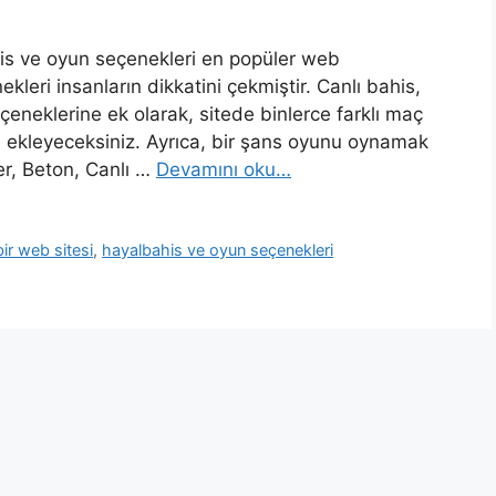
is ve oyun seçenekleri en popüler web
kleri insanların dikkatini çekmiştir. Canlı bahis,
çeneklerine ek olarak, sitede binlerce farklı maç
e ekleyeceksiniz. Ayrıca, bir şans oyunu oynamak
er, Beton, Canlı …
Devamını oku…
ir web sitesi
,
hayalbahis ve oyun seçenekleri