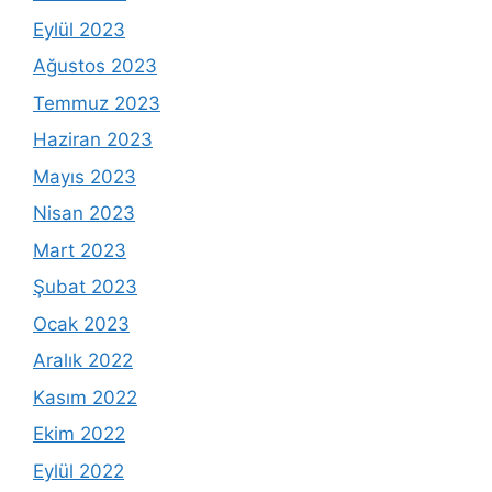
Eylül 2023
Ağustos 2023
Temmuz 2023
Haziran 2023
Mayıs 2023
Nisan 2023
Mart 2023
Şubat 2023
Ocak 2023
Aralık 2022
Kasım 2022
Ekim 2022
Eylül 2022