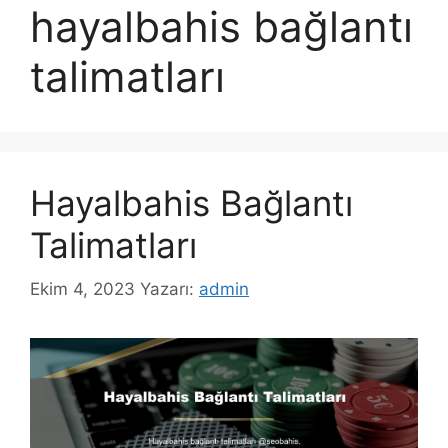
hayalbahis bağlantı
talimatları
Hayalbahis Bağlantı
Talimatları
Ekim 4, 2023
Yazarı:
admin