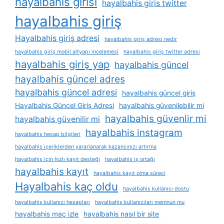
hayalbahis girisi
hayalbahis giris twitter
hayalbahis giriş
Hayalbahis giriş adresi
hayalbahis giriş adresi nedir
hayalbahis giriş mobil altyapı i̇ncelemesi
hayalbahis giriş twitter adresi
hayalbahis giriş yap
hayalbahis güncel
hayalbahis güncel adres
hayalbahis güncel adresi
hayalbahis güncel giriş
Hayalbahis Güncel Giriş Adresi
hayalbahis güvenilebilir mi
hayalbahis güvenlir mi
hayalbahis güvenilir mi
hayalbahis instagram
hayalbahis hesap bilgileri
hayalbahis i̇çeriklerden yararlanarak kazancınızı artırma
hayalbahis i̇çin hızlı kayıt desteği
hayalbahis i̇ş ortağı
hayalbahis kayıt
hayalbahis kayıt olma süreci
Hayalbahis kaç oldu
hayalbahis kullanıcı dostu
hayalbahis kullanıcı hesapları
hayalbahis kullanıcıları memnun mu
hayalbahis maç izle
hayalbahis nasıl bir site