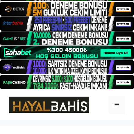
İçeriğe
atla
Menü